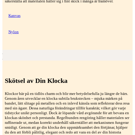
säkerställa att materialen håller sig i fint skick i många år framöver.
Kanvas
Nylon
Skötsel av Din Klocka
Klockor bär på en tidlös charm och blir mer betydelsefulla ju längre de bärs.
Genom åren utvecklar en klocka subtila brukstecken – mjuka märken på
bandet, lätt slitage på metallen och en inlevd känsla som reflekterar dess resa
med sin ägare. Dessa naturliga förändringar tillför karaktär, vilket gör varje
tidstycke unikt personligt. Dock är löpande vård avgörande för att bevara en
klockas skönhet och prestanda. Regelbunden rengöring håller materialen ser
raffinerade ut, medan korrekt underhåll säkerställer att mekanismen fungerar
smidigt. Genom att ge din klocka den uppmärksamhet den förtjänar, hjälper
du den att förbli pålitlig, elegant och redo att vara en del av din historia