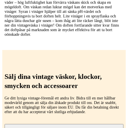
väder – hög luftfuktighet kan förvärra väskans skick och skapa en
mögeldoft. Om väskan redan luktar mögel kan det motverkas med
vinäger. Syran i vinäger hjälper till att sänka pH-värdet och
förhoppningsvis ta bort doften helt. Lite vinäger i en sprayflaska och
några lätta duschar gör susen – kom ihåg att lite räcker långt, blöt inte
ner din vintageväska i vinäger! Om doften fortfarande sitter kvar finns
det doftpåsar på marknaden som är mycket effektiva för att ta bort
oönskade dofter.
Sälj dina vintage väskor, klockor,
smycken och accessoarer
Ge ditt lyxiga vintage-föremål ett andra liv. Bidra till en mer hållbar
modevärld genom att sälja din älskade produkt till oss. Det är snabbt,
säkert och tillgängligt för säljare inom EU. Du får din betalning direkt
efter att du har accepterat vårt slutliga erbjudande.