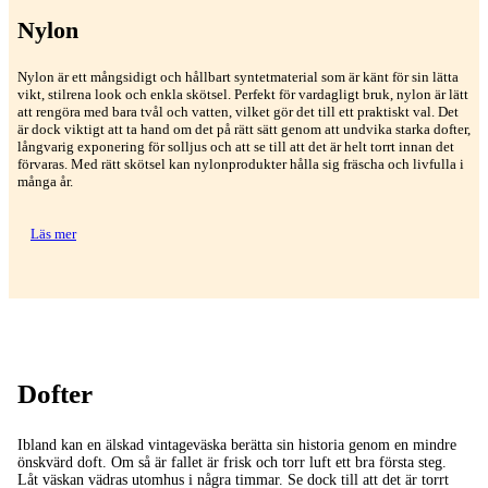
Nylon
Nylon är ett mångsidigt och hållbart syntetmaterial som är känt för sin lätta
vikt, stilrena look och enkla skötsel. Perfekt för vardagligt bruk, nylon är lätt
att rengöra med bara tvål och vatten, vilket gör det till ett praktiskt val. Det
är dock viktigt att ta hand om det på rätt sätt genom att undvika starka dofter,
långvarig exponering för solljus och att se till att det är helt torrt innan det
förvaras. Med rätt skötsel kan nylonprodukter hålla sig fräscha och livfulla i
många år.
Läs mer
Dofter
Ibland kan en älskad vintageväska berätta sin historia genom en mindre
önskvärd doft. Om så är fallet är frisk och torr luft ett bra första steg.
Låt väskan vädras utomhus i några timmar. Se dock till att det är torrt