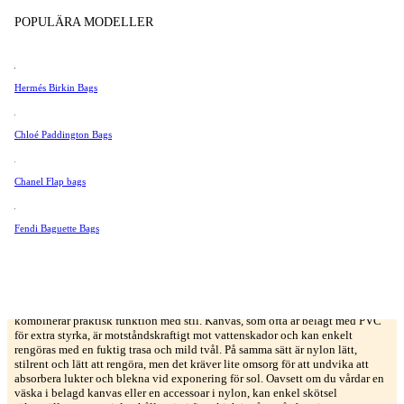
Tissot
krävs dock kontinuerlig omsorg. Regelbunden behandling med läderbalsam
POPULÄRA MODELLER
hjälper till att bevara dess smidighet och förhindrar skador som uttorkning
Universal Genève
eller sprickor, medan korrekt hantering av fläckar säkerställer att väskan ser
lika vacker ut i många år framöver.
Valentino
Hermés Birkin Bags
Van Cleef & Arpels
Läder
Vivienne Westwood
Chloé Paddington Bags
Patentläder
Se Alla →
Chanel Flap bags
Fendi Baguette Bags
Kanvas och Nylon
Kanvas och nylon är båda mycket hållbara och lättskötta material som
kombinerar praktisk funktion med stil. Kanvas, som ofta är belagt med PVC
för extra styrka, är motståndskraftigt mot vattenskador och kan enkelt
rengöras med en fuktig trasa och mild tvål. På samma sätt är nylon lätt,
stilrent och lätt att rengöra, men det kräver lite omsorg för att undvika att
absorbera lukter och blekna vid exponering för sol. Oavsett om du vårdar en
väska i belagd kanvas eller en accessoar i nylon, kan enkel skötsel