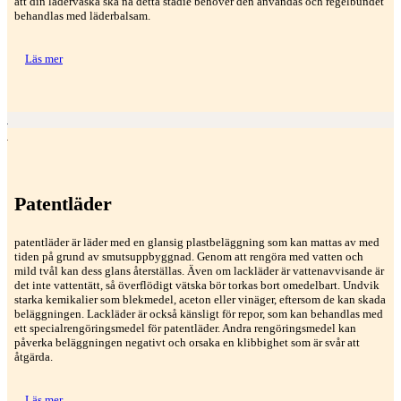
att din läderväska ska nå detta stadie behöver den användas och regelbundet
behandlas med läderbalsam.
Läs mer
Patentläder
patentläder är läder med en glansig plastbeläggning som kan mattas av med
tiden på grund av smutsuppbyggnad. Genom att rengöra med vatten och
mild tvål kan dess glans återställas. Även om lackläder är vattenavvisande är
det inte vattentätt, så överflödigt vätska bör torkas bort omedelbart. Undvik
starka kemikalier som blekmedel, aceton eller vinäger, eftersom de kan skada
beläggningen. Lackläder är också känsligt för repor, som kan behandlas med
ett specialrengöringsmedel för patentläder. Andra rengöringsmedel kan
påverka beläggningen negativt och orsaka en klibbighet som är svår att
åtgärda.
Läs mer