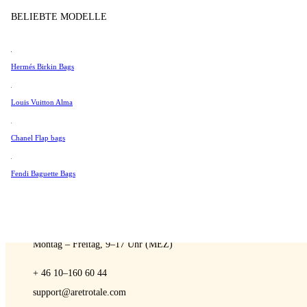
Verkaufen
Tissot
BELIEBTE MODELLE
Universal Genève
Valentino
Hermés Birkin Bags
Van Cleef & Arpels
A Retro Tale
Vivienne Westwood
Louis Vuitton Alma
Alle Ansehen →
Chanel Flap bags
Fendi Baguette Bags
SPRECHEN SIE MIT EINEM EXPERTEN
Sie können uns jederzeit kontaktieren, wenn Sie Fragen haben:
Montag – Freitag, 9–17 Uhr (MEZ)
+ 46 10–160 60 44
support@aretrotale.com