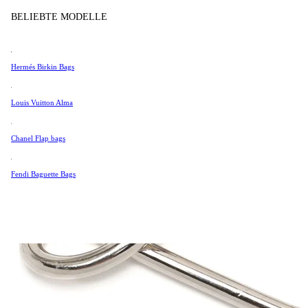
Tissot
BELIEBTE MODELLE
Universal Genève
Valentino
Hermés Birkin Bags
Van Cleef & Arpels
Vivienne Westwood
Louis Vuitton Alma
Alle Ansehen →
Chanel Flap bags
Fendi Baguette Bags