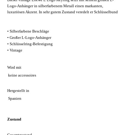
Logo-Anhänger in silberfarbenem Metall einen markanten,
luxuriösen Akzent. In sehr gutem Zustand veredelt er Schlüsselbund
und Taschen gleichermaßen und überzeugt mit einer zuverlässigen
Schlüsselring-Befestigung. Kompakt und präsent (ca. 10 x 6 x 0,8 cm)
– ein authentisches Loewe-Detail für den täglichen Einsatz.
• Silberfarbene Beschläge
• Großer L-Logo-Anhänger
• Schlüsselring-Befestigung
• Vintage
Wird mit
keine accessoires
Hergestellt in
Spanien
Zustand
Gesamtzustand