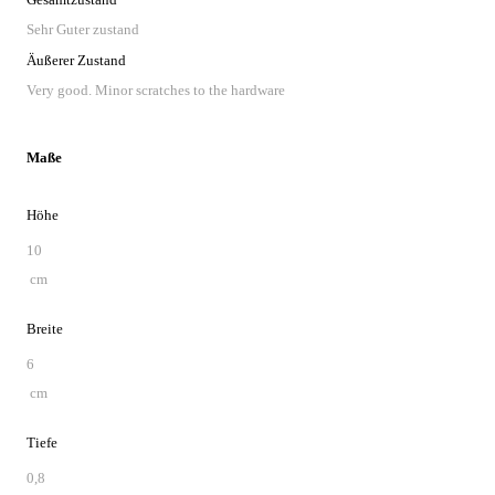
Sehr Guter zustand
Äußerer Zustand
Very good. Minor scratches to the hardware
Maße
Höhe
10
cm
Breite
6
cm
Tiefe
0,8