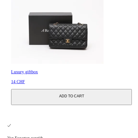
Luxury giftbox
14 CHF
ADD TO CART
Von Experten geprüft