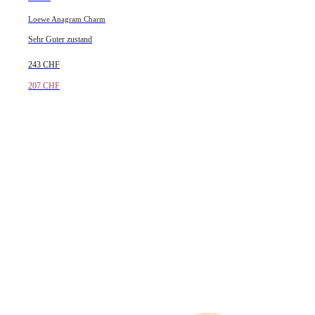
Loewe Anagram Charm
Sehr Guter zustand
243 CHF
207 CHF