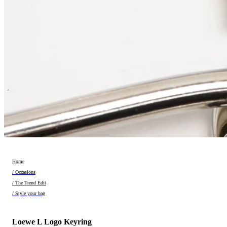
Home
/ Occasions
/ The Trend Edit
/ Style your bag
Loewe L Logo Keyring