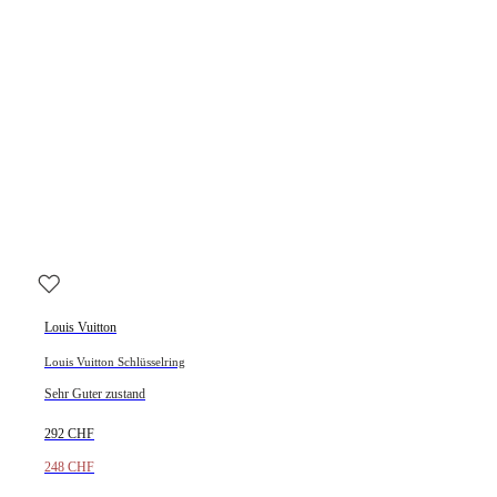
Louis Vuitton
Louis Vuitton Schlüsselring
Sehr Guter zustand
292 CHF
248 CHF