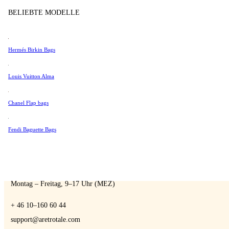
Tissot
BELIEBTE MODELLE
Universal Genève
Valentino
Hermés Birkin Bags
Van Cleef & Arpels
A Retro Tale
Vivienne Westwood
Louis Vuitton Alma
Alle Ansehen →
Chanel Flap bags
Fendi Baguette Bags
SPRECHEN SIE MIT EINEM EXPERTEN
Sie können uns jederzeit kontaktieren, wenn Sie Fragen haben:
Montag – Freitag, 9–17 Uhr (MEZ)
+ 46 10–160 60 44
support@aretrotale.com