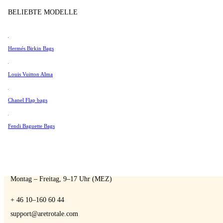
Tissot
BELIEBTE MODELLE
Universal Genève
Valentino
Hermés Birkin Bags
Van Cleef & Arpels
A Retro Tale
Vivienne Westwood
Louis Vuitton Alma
Alle Ansehen →
Chanel Flap bags
Fendi Baguette Bags
SPRECHEN SIE MIT EINEM EXPERTEN
Sie können uns jederzeit kontaktieren, wenn Sie Fragen haben:
Montag – Freitag, 9–17 Uhr (MEZ)
+ 46 10–160 60 44
support@aretrotale.com