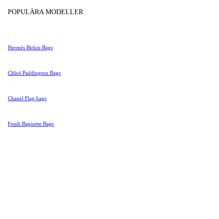
Tissot
POPULÄRA MODELLER
Universal Genève
Valentino
Hermés Birkin Bags
Van Cleef & Arpels
Vivienne Westwood
Chloé Paddington Bags
Se Alla →
Chanel Flap bags
Fendi Baguette Bags