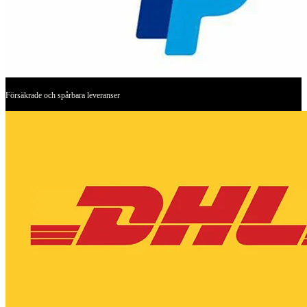
Försäkrade och spårbara leveranser