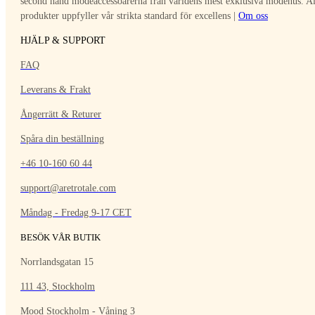
second hand modeaccessoarerna från världens mest exklusiva modehus. Al
produkter uppfyller vår strikta standard för excellens |
Om oss
HJÄLP & SUPPORT
FAQ
Leverans & Frakt
Ångerrätt & Returer
Spåra din beställning
+46 10-160 60 44
support@aretrotale.com
Måndag - Fredag 9-17 CET
BESÖK VÅR BUTIK
Norrlandsgatan 15
111 43, Stockholm
Mood Stockholm - Våning 3