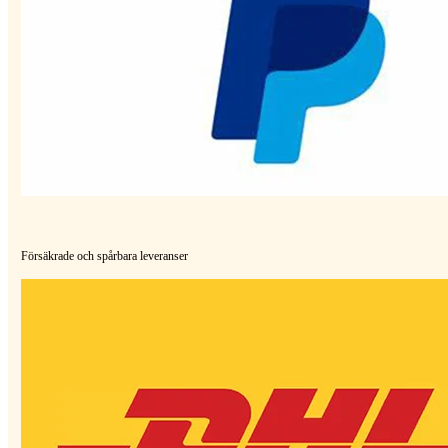
Försäkrade och spårbara leveranser