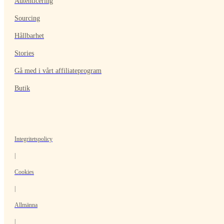
Autenticering
Sourcing
Hållbarhet
Stories
Gå med i vårt affiliateprogram
Butik
Integritetspolicy
|
Cookies
|
Allmänna
|