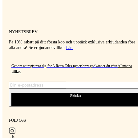
NYHETSBREV
Få 10% rabatt på ditt första köp och upptäck exklusiva erbjudanden före
alla andra! Se erbjudandevillkor
här
.
Genom att registrera dig för A Retro Tales nyhetsbrev godkänner du våra
Allmänna
villkor
.
Skicka
FÖLJ OSS