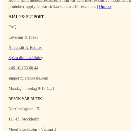
second hand modeaccessoarerna från världens mest exklusiva modehus. Al
produkter uppfyller vår strikta standard för excellens |
Om oss
HJÄLP & SUPPORT
FAQ
Leverans & Frakt
Ångerrätt & Returer
Spåra din beställning
+46 10-160 60 44
support@aretrotale.com
Måndag - Fredag 9-17 CET
BESÖK VÅR BUTIK
Norrlandsgatan 15
111 43, Stockholm
Mood Stockholm - Våning 3