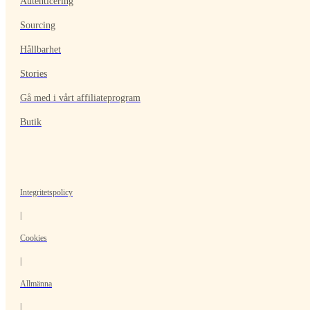
Autenticering
Sourcing
Hållbarhet
Stories
Gå med i vårt affiliateprogram
Butik
Integritetspolicy
|
Cookies
|
Allmänna
|