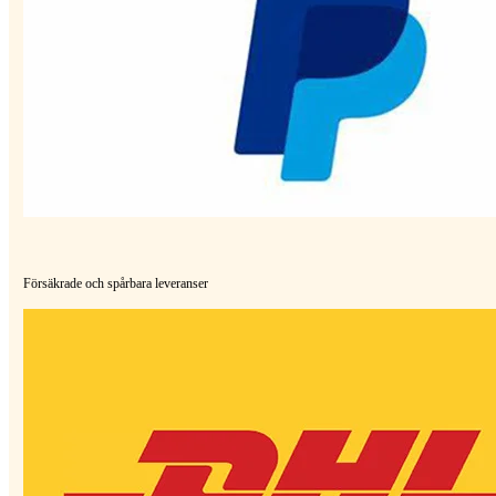
Försäkrade och spårbara leveranser