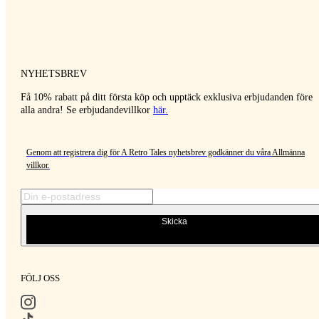
NYHETSBREV
Få 10% rabatt på ditt första köp och upptäck exklusiva erbjudanden före
alla andra! Se erbjudandevillkor
här
.
Genom att registrera dig för A Retro Tales nyhetsbrev godkänner du våra
Allmänna
villkor
.
Skicka
FÖLJ OSS