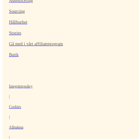
Autenticering
Sourcing
Hållbarhet
Stories
Gå med i vårt affiliateprogram
Butik
Integritetspolicy
|
Cookies
|
Allmänna
|