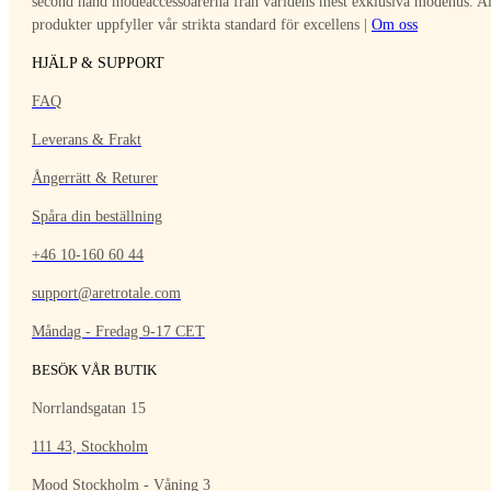
second hand modeaccessoarerna från världens mest exklusiva modehus. Al
produkter uppfyller vår strikta standard för excellens |
Om oss
HJÄLP & SUPPORT
FAQ
Leverans & Frakt
Ångerrätt & Returer
Spåra din beställning
+46 10-160 60 44
support@aretrotale.com
Måndag - Fredag 9-17 CET
BESÖK VÅR BUTIK
Norrlandsgatan 15
111 43, Stockholm
Mood Stockholm - Våning 3