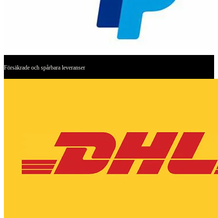
Försäkrade och spårbara leveranser