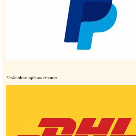
Försäkrade och spårbara leveranser