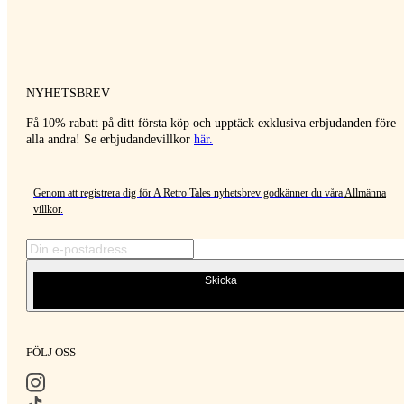
NYHETSBREV
Få 10% rabatt på ditt första köp och upptäck exklusiva erbjudanden före
alla andra! Se erbjudandevillkor
här
.
Genom att registrera dig för A Retro Tales nyhetsbrev godkänner du våra
Allmänna
villkor
.
Skicka
FÖLJ OSS