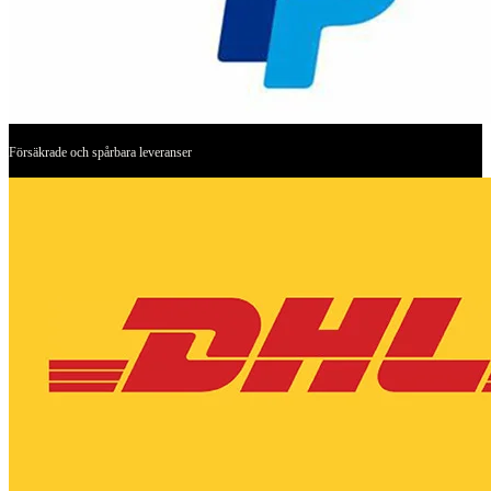
Försäkrade och spårbara leveranser