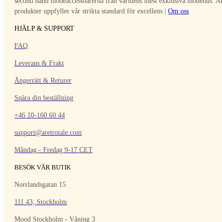
second hand modeaccessoarerna från världens mest exklusiva modehus. Al
produkter uppfyller vår strikta standard för excellens |
Om oss
HJÄLP & SUPPORT
FAQ
Leverans & Frakt
Ångerrätt & Returer
Spåra din beställning
+46 10-160 60 44
support@aretrotale.com
Måndag - Fredag 9-17 CET
BESÖK VÅR BUTIK
Norrlandsgatan 15
111 43, Stockholm
Mood Stockholm - Våning 3