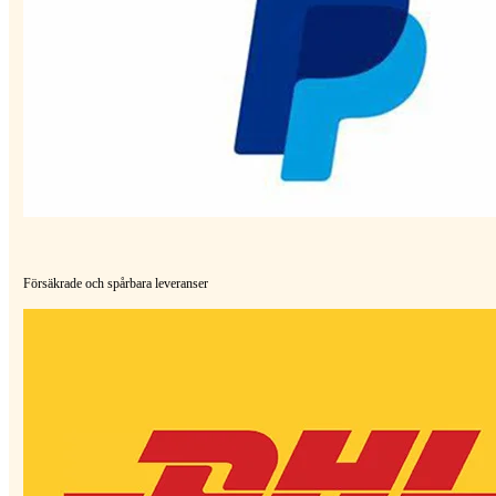
Försäkrade och spårbara leveranser