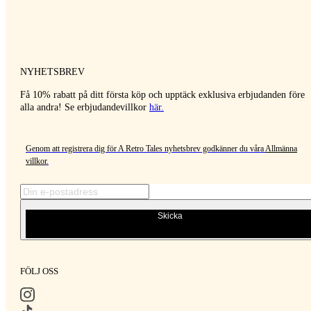
NYHETSBREV
Få 10% rabatt på ditt första köp och upptäck exklusiva erbjudanden före
alla andra! Se erbjudandevillkor
här
.
Genom att registrera dig för A Retro Tales nyhetsbrev godkänner du våra
Allmänna
villkor
.
Skicka
FÖLJ OSS