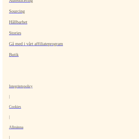
Autenticering
Sourcing
Hållbarhet
Stories
Gå med i vårt affiliateprogram
Butik
Integritetspolicy
|
Cookies
|
Allmänna
|