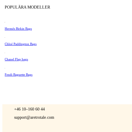
Sälj
Tissot
POPULÄRA MODELLER
Universal Genève
Valentino
Hermés Birkin Bags
Van Cleef & Arpels
A Retro Tale
Vivienne Westwood
Chloé Paddington Bags
Se Alla →
Chanel Flap bags
Fendi Baguette Bags
KONTAKTA OSS
Du är alltid välkommen att kontakt oss om du har några frågor:
Måndag – Fredag 9 - 17 CET
+46 10–160 60 44
support@aretrotale.com