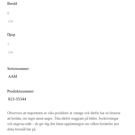
Bredd
8
cm
Djup
1
cm
Serienummer:
AAM
Produktnummer:
823-35344
Observera att majoriteten av våra produkter är vintage och därför har en historia
att berätta, om inget annat anges. Titta därför noggrant på bilder, beskrivningar
och angivna mått – de ger dig den bästa uppfattningen om vilken berättelse just
detta föremål bär på.