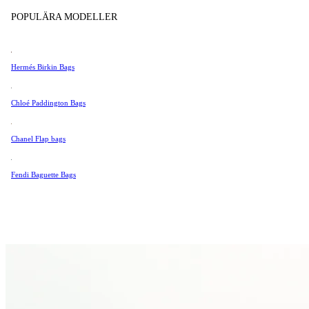
Tissot
POPULÄRA MODELLER
Universal Genève
Valentino
Hermés Birkin Bags
Van Cleef & Arpels
Vivienne Westwood
Chloé Paddington Bags
Se Alla →
Chanel Flap bags
Fendi Baguette Bags