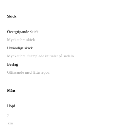
Skick
Övergripande skick
Mycket bra skick
Utvändigt skick
Mycket bra. Stämplade initialer på sadeln.
Beslag
Glänsande med lätta repor.
Mått
Höjd
7
cm