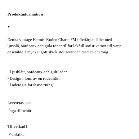
Produktinformation
Denna vintage Hermès Rodeo Charm PM i flerfärgat läder med
ljusblå, bordeaux och gula toner tillför lekfull sofistikation till varje
ensemble. I mycket gott skick stoltserar den med en charmig
rodeohäst-design och läderögla för enkel fastsättning. Vare sig du
personifierar din favoritväska för helgutflykter eller adderar en touch
av Hermès-lyx till vardagsaccessoarer, höjer denna förtjusande
- Ljusblått, bordeaux och gult läder
berlock varje look med autentiskt franskt hantverk.
- Design i form av en rodeohäst
- Läderögla för fastsättning
Levereras med
Inga tillbehör
Tillverkad i
Frankrike