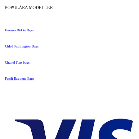
Tissot
POPULÄRA MODELLER
Universal Genève
Mycket bra skick
Valentino
Hermés Birkin Bags
Van Cleef & Arpels
2 800 SEK
Vivienne Westwood
Chloé Paddington Bags
Se Alla →
Chanel Flap bags
Fendi Baguette Bags