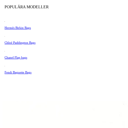
Tissot
POPULÄRA MODELLER
Universal Genève
Valentino
Hermés Birkin Bags
Van Cleef & Arpels
Vivienne Westwood
Chloé Paddington Bags
Se Alla →
Chanel Flap bags
Fendi Baguette Bags