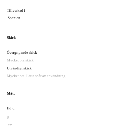
Tillverkad i
Spanien
Skick
Övergripande skick
Mycket bra skick
Utvändigt skick
Mycket bra. Lätta spår av användning
Mått
Höjd
8
cm