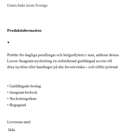
Gratis frakt inom Sverige
Produktinformation
Perfekt för dagliga pendlingar och helgutflykter i stan, adderar denna
Loewe Anagram-nyckelring en sofistikerad guldfärgad accent till
dina nycklar eller handtaget på din favoritväska—och tillför polerad
spansk elegans till varje tillfälle.
• Guldfärgade beslag
• Anagram-berlock
• Nyckelringsfäste
• Begagnad
Levereras med
låda