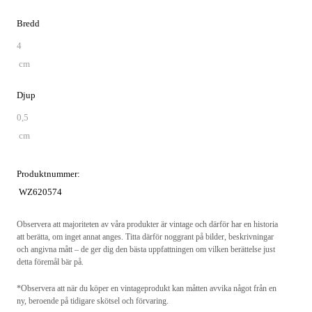
Bredd
4
cm
Djup
0,5
cm
Produktnummer:
WZ620574
Observera att majoriteten av våra produkter är vintage och därför har en historia
att berätta, om inget annat anges. Titta därför noggrant på bilder, beskrivningar
och angivna mått – de ger dig den bästa uppfattningen om vilken berättelse just
detta föremål bär på.
*Observera att när du köper en vintageprodukt kan måtten avvika något från en
ny, beroende på tidigare skötsel och förvaring.