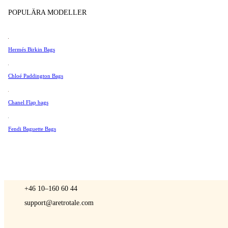
Sälj
Tissot
POPULÄRA MODELLER
Universal Genève
Valentino
Hermés Birkin Bags
Van Cleef & Arpels
A Retro Tale
Vivienne Westwood
Chloé Paddington Bags
Se Alla →
Chanel Flap bags
Fendi Baguette Bags
KONTAKTA OSS
Du är alltid välkommen att kontakt oss om du har några frågor:
Måndag – Fredag 9 - 17 CET
+46 10–160 60 44
support@aretrotale.com