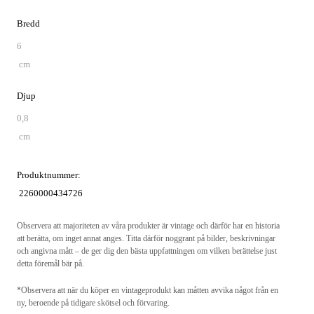
Bredd
6
cm
Djup
0,8
cm
Produktnummer:
2260000434726
Observera att majoriteten av våra produkter är vintage och därför har en historia
att berätta, om inget annat anges. Titta därför noggrant på bilder, beskrivningar
och angivna mått – de ger dig den bästa uppfattningen om vilken berättelse just
detta föremål bär på.
*Observera att när du köper en vintageprodukt kan måtten avvika något från en
ny, beroende på tidigare skötsel och förvaring.