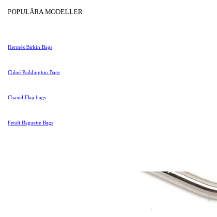
Tissot
POPULÄRA MODELLER
Universal Genève
Valentino
Hermés Birkin Bags
Van Cleef & Arpels
Vivienne Westwood
Chloé Paddington Bags
Se Alla →
Chanel Flap bags
Fendi Baguette Bags