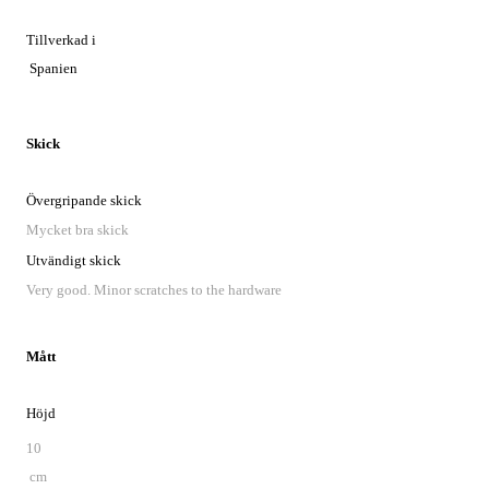
Tillverkad i
Spanien
Skick
Övergripande skick
Mycket bra skick
Utvändigt skick
Very good. Minor scratches to the hardware
Mått
Höjd
10
cm