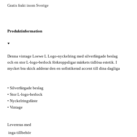
Gratis frakt inom Sverige
Produktinformation
Denna vintage Loewe L Logo-nyckelring med silverfärgade beslag
och en stor L-logo-berlock förkroppsligar märkets tidlösa estetik. I
mycket bra skick adderar den en sofistikerad accent till dina dagliga
essentials. Med ett praktiskt nyckelringsfäste fungerar den lika bra på
dina nycklar som Bag Charm på din favoritväska.
• Silverfärgade beslag
• Stor L-logo-berlock
• Nyckelringsfäste
• Vintage
Levereras med
inga tillbehör