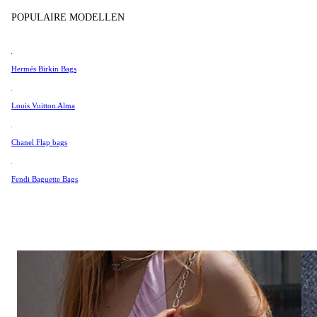
Tissot
POPULAIRE MODELLEN
SIGNATURE GIFTS
Universal Genève
Valentino
Hermés Birkin Bags
Van Cleef & Arpels
Vivienne Westwood
Louis Vuitton Alma
See All →
Chanel Flap bags
Fendi Baguette Bags
BEACH BAGS