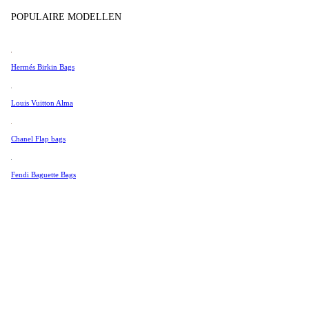
Tissot
POPULAIRE MODELLEN
Universal Genève
Valentino
Hermés Birkin Bags
Van Cleef & Arpels
Vivienne Westwood
Louis Vuitton Alma
See All →
Chanel Flap bags
Fendi Baguette Bags