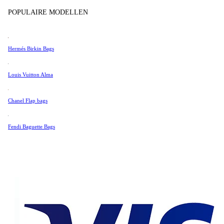
Tissot
POPULAIRE MODELLEN
Universal Genève
Zeer Goed
Valentino
Hermés Birkin Bags
Van Cleef & Arpels
154 €
Vivienne Westwood
Louis Vuitton Alma
131 €
See All →
Chanel Flap bags
Fendi Baguette Bags