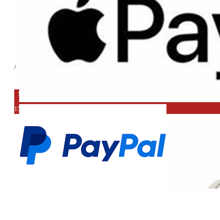
/
SALE
15%