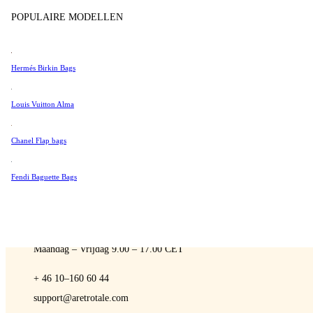
Sell
Tissot
POPULAIRE MODELLEN
Universal Genève
Valentino
Hermés Birkin Bags
Van Cleef & Arpels
A Retro Tale
Vivienne Westwood
Louis Vuitton Alma
See All →
Chanel Flap bags
Fendi Baguette Bags
NEEM CONTACT MET ONS OP
Je bent altijd welkom om contact met ons op te nemen als je vragen he
Maandag – Vrijdag 9.00 – 17.00 CET
+ 46 10–160 60 44
support@aretrotale.com