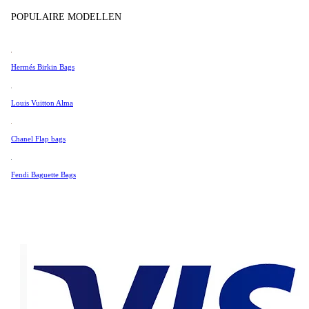
Tissot
POPULAIRE MODELLEN
Universal Genève
Zeer Goed
Valentino
Hermés Birkin Bags
Van Cleef & Arpels
293 €
Vivienne Westwood
Louis Vuitton Alma
See All →
Chanel Flap bags
Fendi Baguette Bags