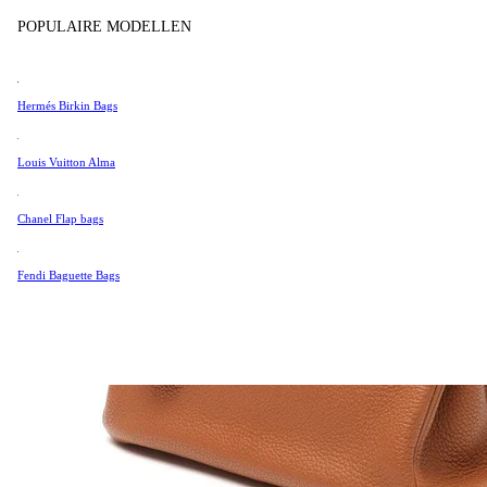
Tissot
POPULAIRE MODELLEN
Universal Genève
Valentino
Hermés Birkin Bags
Van Cleef & Arpels
Vivienne Westwood
Louis Vuitton Alma
See All →
Chanel Flap bags
Fendi Baguette Bags