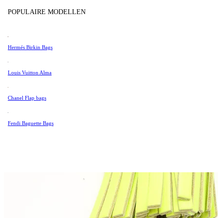
Tissot
POPULAIRE MODELLEN
Universal Genève
Valentino
Hermés Birkin Bags
Van Cleef & Arpels
Vivienne Westwood
Louis Vuitton Alma
See All →
Chanel Flap bags
Fendi Baguette Bags