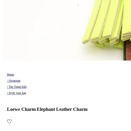
Home
/ Occasions
/ The Trend Edit
/ Style your bag
Loewe Charm Elephant Leather Charm