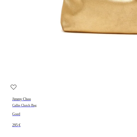
Jimmy Choo
Callie Clutch Bag
Goed
295 €