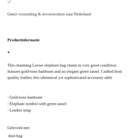
Gratis verzending & invoerrechten naar Nederland
Productinformatie
This charming Loewe elephant bag charm in very good condition
features gold-tone hardware and an elegant green tassel. Crafted from
quality leather, this whimsical yet sophisticated accessory adds
personality and luxury to any handbag. Perfect for elevating
everyday looks or adding a playful touch to evening bags, it brings
authentic Loewe craftsmanship to your collection.
- Gold-tone hardware
- Elephant symbol with green tassel
- Leather strap
Geleverd met
dust bag