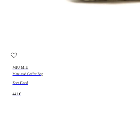
MIU MIU
Matelassé Coffer Bag
Zeer Goed
441 €