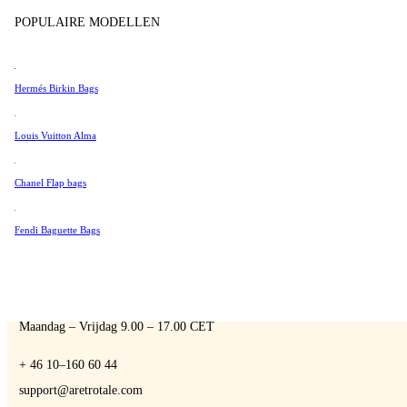
Tissot
POPULAIRE MODELLEN
Universal Genève
Valentino
Hermés Birkin Bags
Van Cleef & Arpels
A Retro Tale
Vivienne Westwood
Louis Vuitton Alma
See All →
Chanel Flap bags
Fendi Baguette Bags
NEEM CONTACT MET ONS OP
Je bent altijd welkom om contact met ons op te nemen als je vragen hebt:
Maandag – Vrijdag 9.00 – 17.00 CET
+ 46 10–160 60 44
support@aretrotale.com