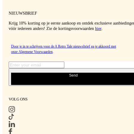
NIEUWSBRIEF
Krijg 10% korting op je eerste aankoop en ontdek exclusieve aanbiedinge
vóór iedereen anders! Zie de kortingsvoorwaarden
hier
.
Door je in te schrijven voor de A Retro Tale nieuwsbrief ga je akkoord met
onze
Algemene Voorwaarden
.
Send
VOLG ONS