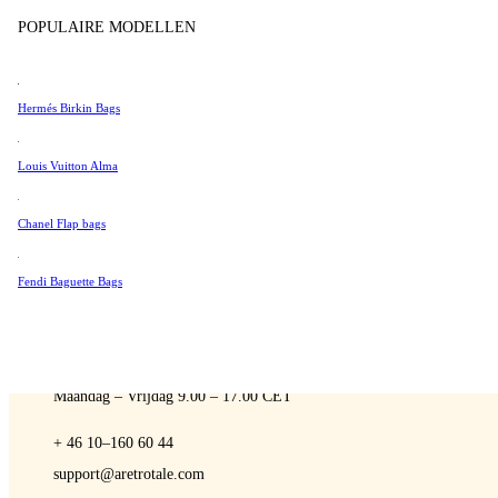
Sell
Tissot
POPULAIRE MODELLEN
Universal Genève
Valentino
Hermés Birkin Bags
Van Cleef & Arpels
A Retro Tale
Vivienne Westwood
Louis Vuitton Alma
See All →
Chanel Flap bags
Fendi Baguette Bags
NEEM CONTACT MET ONS OP
Je bent altijd welkom om contact met ons op te nemen als je vragen he
Maandag – Vrijdag 9.00 – 17.00 CET
+ 46 10–160 60 44
support@aretrotale.com