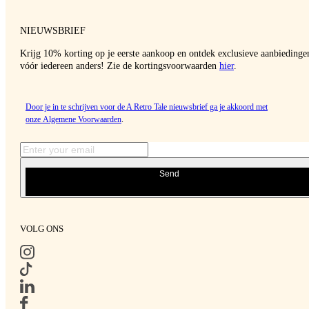
NIEUWSBRIEF
Krijg 10% korting op je eerste aankoop en ontdek exclusieve aanbiedinge
vóór iedereen anders! Zie de kortingsvoorwaarden
hier
.
Door je in te schrijven voor de A Retro Tale nieuwsbrief ga je akkoord met
onze
Algemene Voorwaarden
.
Send
VOLG ONS