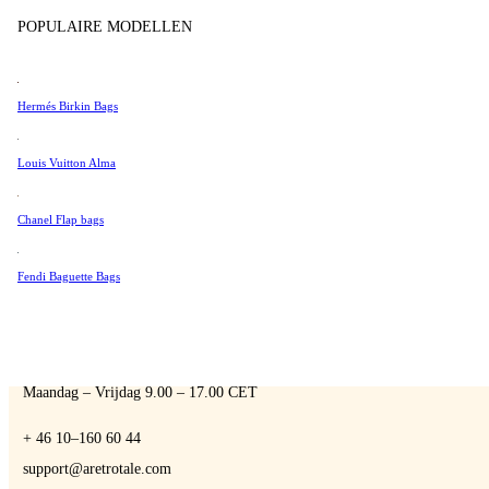
Tissot
POPULAIRE MODELLEN
Universal Genève
Valentino
Hermés Birkin Bags
Van Cleef & Arpels
A Retro Tale
Vivienne Westwood
Louis Vuitton Alma
See All →
Chanel Flap bags
Fendi Baguette Bags
NEEM CONTACT MET ONS OP
Je bent altijd welkom om contact met ons op te nemen als je vragen hebt:
Maandag – Vrijdag 9.00 – 17.00 CET
+ 46 10–160 60 44
support@aretrotale.com